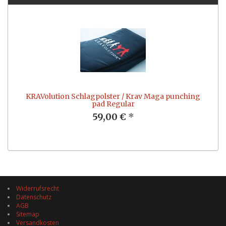
KRAVolution Schlagpolster / Krav Maga punching
pad Regular
59,00 €
*
Widerrufsrecht
Datenschutz
AGB
Sitemap
Versandkosten