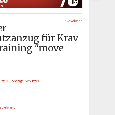
KRAVolution
er
utzanzug für Krav
raining "move
utz & Sonstige Schützer
e Lieferung