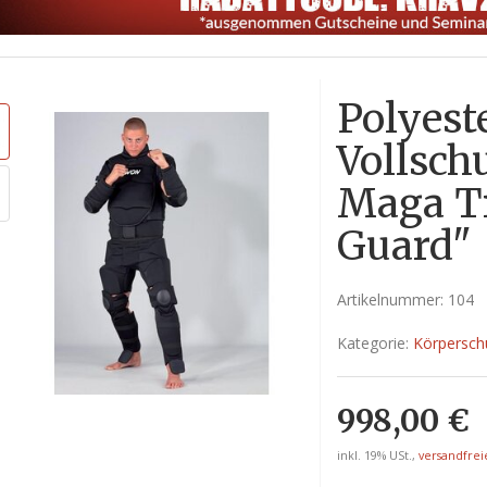
Polyest
Vollsch
Maga T
Guard"
Artikelnummer:
104
Kategorie:
Körpersch
998,00 €
inkl. 19% USt.,
versandfrei