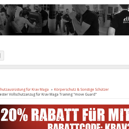
chutzausrüstung für Krav Maga
Körperschutz & Sonstige Schützer
ester Vollschutzanzug für Krav Maga Training "move Guard"