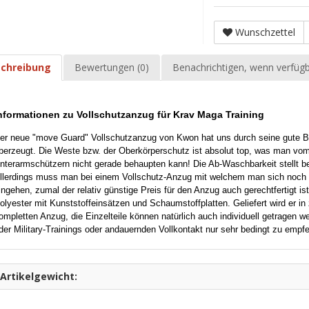
Wunschzettel
chreibung
Bewertungen (0)
Benachrichtigen, wenn verfüg
nformationen zu Vollschutzanzug für Krav Maga Training
er neue "move Guard" Vollschutzanzug von Kwon hat uns durch seine gute B
berzeugt. Die Weste bzw. der Oberkörperschutz ist absolut top, was man vo
nterarmschützern nicht gerade behaupten kann! Die Ab-Waschbarkeit stellt be
llerdings muss man bei einem Vollschutz-Anzug mit welchem man sich noc
ingehen, zumal der relativ günstige Preis für den Anzug auch gerechtfertigt 
olyester mit Kunststoffeinsätzen und Schaumstoffplatten. Geliefert wird er in 
ompletten Anzug, die Einzelteile können natürlich auch individuell getragen w
der Military-Trainings oder andauernden Vollkontakt nur sehr bedingt zu empfe
Artikelgewicht: