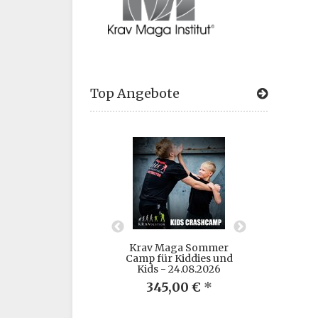
Top Angebote
aga Herbst Camp
Krav Maga Sommer
Kravolu
ies und Kids - 20-
Camp für Kiddies und
Institut 
10.2025
Kids - 24.08.2026
f
45,00 €
*
345,00 €
*
2