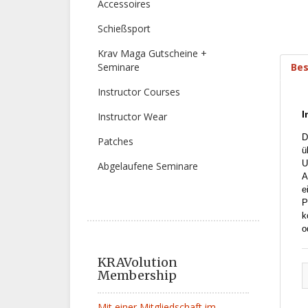
Accessoires
Schießsport
Krav Maga Gutscheine +
Bes
Seminare
Instructor Courses
I
Instructor Wear
D
Patches
ü
U
Abgelaufene Seminare
A
e
P
k
o
KRAVolution
Membership
Mit einer Mitgliedschaft im