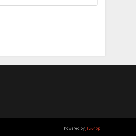
a Oster Camp
ies und Kids -
.03.2026
,00 €
*
Powered by
JTL-Shop