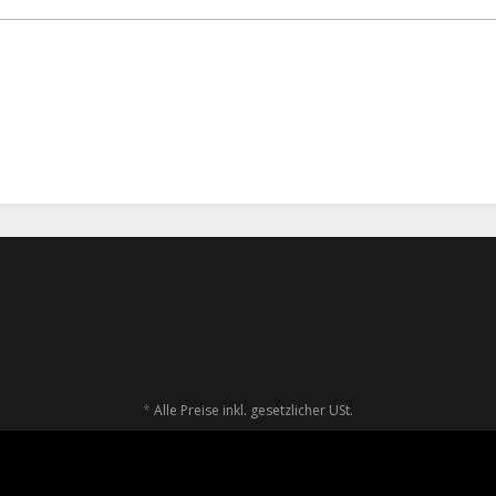
tion Krav Maga
Kravolution Krav Maga
Krav Mag
ut - Functional
Institut - Functional Shirt
für Kidd
man Shirt
für Herren
30
7,00 €
*
27,00 €
*
285
*
Alle Preise inkl. gesetzlicher USt.