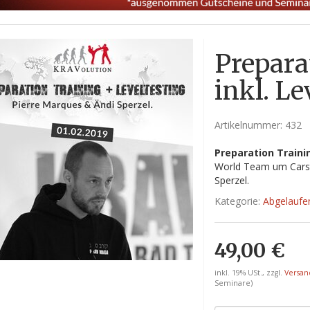
Prepara
inkl. Le
Artikelnummer:
432
Preparation Traini
World Team um Carst
Sperzel.
Kategorie:
Abgelaufe
49,00 €
inkl. 19% USt., zzgl.
Versa
Seminare)