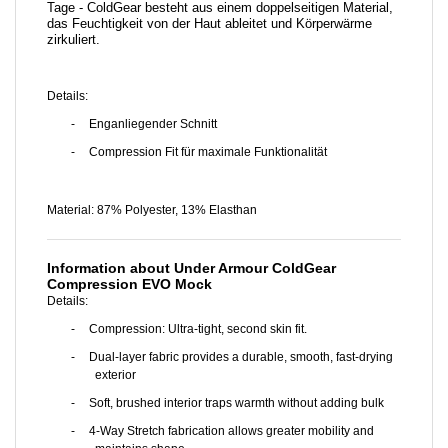
Tage - ColdGear besteht aus einem doppelseitigen Material,
das Feuchtigkeit von der Haut ableitet und Körperwärme
zirkuliert.
Details:
-
Enganliegender Schnitt
-
Compression Fit für maximale Funktionalität
Material: 87% Polyester, 13% Elasthan
Information about Under Armour ColdGear
Compression EVO Mock
Details:
-
Compression: Ultra-tight, second skin fit.
-
Dual-layer fabric provides a durable, smooth, fast-drying
exterior
-
Soft, brushed interior traps warmth without adding bulk
-
4-Way Stretch fabrication allows greater mobility and