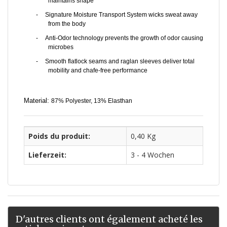
maintains shape
-
Signature Moisture Transport System wicks sweat away
from the body
-
Anti-Odor technology prevents the growth of odor causing
microbes
-
Smooth flatlock seams and raglan sleeves deliver total
mobility and chafe-free performance
Material:
87% Polyester, 13% Elasthan
Poids du produit:
0,40 Kg
Lieferzeit:
3 - 4 Wochen
D'autres clients ont également acheté les