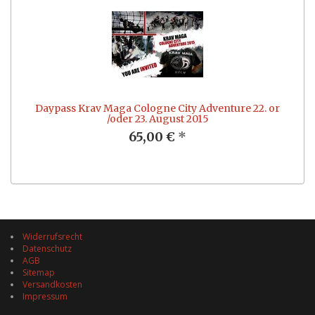
Daypass Krav Maga Cologne City Adventure 22. or
/oder 23. August 2015
65,00 €
*
Widerrufsrecht
Datenschutz
AGB
Sitemap
Versandkosten
Impressum